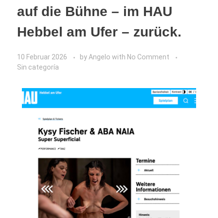
auf die Bühne – im HAU
Hebbel am Ufer – zurück.
10 Februar 2026
by
Angelo
with
No Comment
Sin categoría