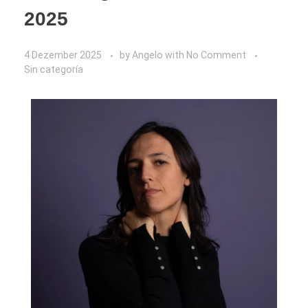
2025
4 Dezember 2025
by
Angelo
with
No Comment
Sin categoría