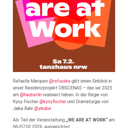
Rafaella Marques
@rafuuska
gibt einen Einblick in
unser Residenzprojek
t OBSCENAS –
das wir 2025
am
@hauberlin
realisiert haben. In der R
egie von
Kysy Fischer
@kysyfischer
und Dramaturgie von
Jaika Bahr
@yikaba
Als Teil der Veranstaltung
„WE ARE AT WORK“
am
06/07.02.2026, ausgerichtet