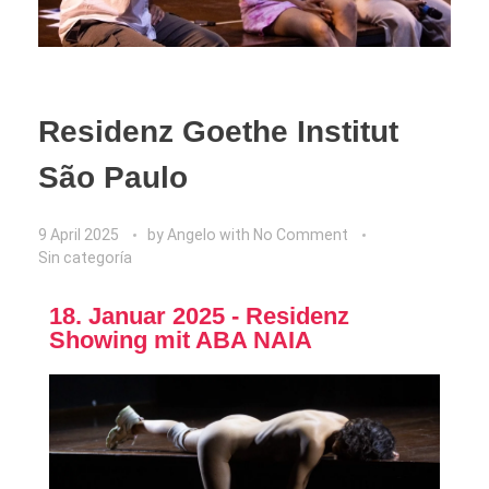
Residenz Goethe Institut
São Paulo
9 April 2025
by
Angelo
with
No Comment
Sin categoría
18. Januar 2025 - Residenz
Showing mit ABA NAIA